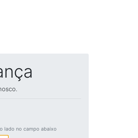
ança
nosco.
ao lado no campo abaixo