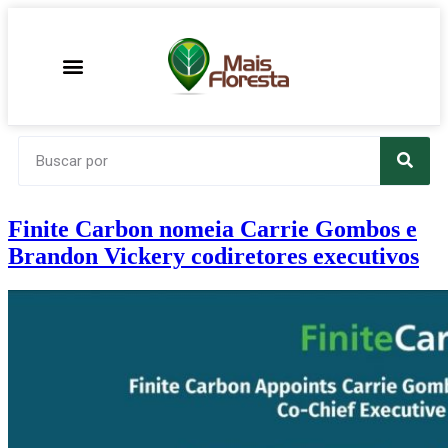
Finite Carbon nomeia Carrie Gombos e
Brandon Vickery codiretores executivos