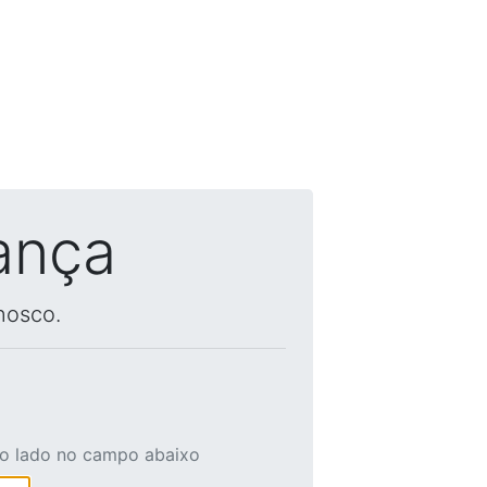
ança
nosco.
ao lado no campo abaixo