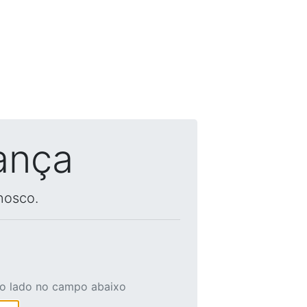
ança
nosco.
ao lado no campo abaixo